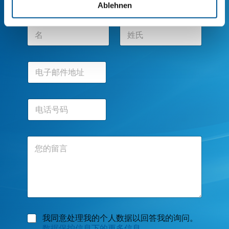
Ablehnen
名
*
前一页
后一页
电
子
邮
件
电
地
话
址
号
*
码
评
论
或
留
言
数
我同意处理我的个人数据以回答我的询问。
据
数据保护信息下的更多信息