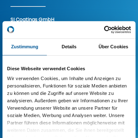
SI Coatings GmbH
Mählersbeck 83, 42279 Wuppertal
Telefon:
+49 202 281519-0
Fax: +49 202 281519-20
Zustimmung
Details
Über Cookies
E-Mail:
info@si-coatings.com
Diese Webseite verwendet Cookies
Wir verwenden Cookies, um Inhalte und Anzeigen zu
联系我们
personalisieren, Funktionen für soziale Medien anbieten
zu können und die Zugriffe auf unsere Website zu
analysieren. Außerdem geben wir Informationen zu Ihrer
名
Verwendung unserer Website an unsere Partner für
*
soziale Medien, Werbung und Analysen weiter. Unsere
前一页
后一页
Partner führen diese Informationen möglicherweise mit
电
weiteren Daten zusammen, die Sie ihnen bereitgestellt
子
邮
haben oder die sie im Rahmen Ihrer Nutzung der Dienste