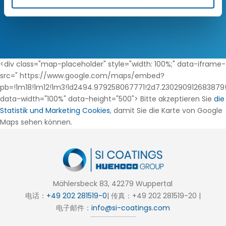
<div class="map-placeholder" style="width: 100%;" data-iframe-
src=" https://www.google.com/maps/embed?
pb=!1m18!1m12!1m3!1d2494.979258067771!2d7.230290912683879!
data-width="100%" data-height="500">
Bitte akzeptieren Sie
die
Statistik und Marketing Cookies
, damit Sie die Karte von Google
Maps sehen können.
Mählersbeck 83, 42279 Wuppertal
电话：
+49 202 281519-0
| 传真：+49 202 281519-20 |
电子邮件：
info@si-coatings.com