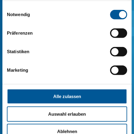
件
gesammelt haben.
Einwilligungsauswahl
电
地
话
Notwendig
.
址
号
*
码
评
.
Präferenzen
论
或
留
Statistiken
言
Marketing
数
我同意处理我的个人数据以回答我的询问。
据
数据保护信息下的更多信息
保
护
Alle zulassen
*
Auswahl erlauben
发送
Ablehnen