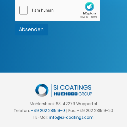
u
h
t
r
z
i
*
c
h
Absenden
t
Mählersbeck 83, 42279 Wuppertal
Telefon:
+49 202 281519-0
| Fax: +49 202 281519-20
| E-Mail:
info@si-coatings.com