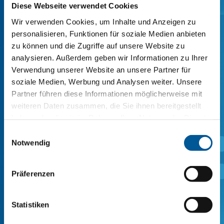
Diese Webseite verwendet Cookies
SI COATINGS 310061-80L
(Einschichthaftmittel für PUR Klebstoffe
Wir verwenden Cookies, um Inhalte und Anzeigen zu
und/oder Hotmelts)
personalisieren, Funktionen für soziale Medien anbieten
zu können und die Zugriffe auf unsere Website zu
SI-Coatings 310061-80L ist ein Haftprimer für
analysieren. Außerdem geben wir Informationen zu Ihrer
Verbundklebstoffe. Er kann im Coil Coating
Verwendung unserer Website an unsere Partner für
Verfahren auf verzinktem, legierungsverzinktem
oder kalt gewalztem Stahlband aufgebracht
soziale Medien, Werbung und Analysen weiter. Unsere
werden. Das Ziel dieser Beschichtung besteht
Partner führen diese Informationen möglicherweise mit
darin, eine optimale Haftung für diverse
weiteren Daten zusammen, die Sie ihnen bereitgestellt
Klebstoffe zu schaffen, die bei der Herstellung
haben oder die sie im Rahmen Ihrer Nutzung der Dienste
von Verbundwerkstoffen verwendet werden.
gesammelt haben.
Einwilligungsauswahl
.
Notwendig
SI COATINGS 330010-80L
.
Präferenzen
(Einschichthaftmittel für PUR Klebstoffe
und/oder Hotmelts, PUR Schaum)
Statistiken