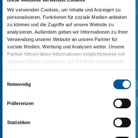
Wir verwenden Cookies, um Inhalte und Anzeigen zu
SI COATINGS 310061-80L（用于聚氨酯粘合剂
personalisieren, Funktionen für soziale Medien anbieten
和/或热熔胶的单涂型粘合剂）
zu können und die Zugriffe auf unsere Website zu
analysieren. Außerdem geben wir Informationen zu Ihrer
SI COATINGS 310061-80L 是一种用于复合粘合剂的附
着力促进剂。 可通过卷材涂布工艺应用于镀锌、合金
Verwendung unserer Website an unsere Partner für
镀锌或冷轧钢带。 这种涂层的目的是为制造复合材料
soziale Medien, Werbung und Analysen weiter. Unsere
时使用的各种粘合剂提供最佳粘合力。
Partner führen diese Informationen möglicherweise mit
weiteren Daten zusammen, die Sie ihnen bereitgestellt
haben oder die sie im Rahmen Ihrer Nutzung der Dienste
gesammelt haben.
SI COATINGS 330010-80L（用于 PUR 粘合剂
Einwilligungsauswahl
Notwendig
和/或热熔胶、PUR 泡沫的单涂型附着力促进
.
剂）
.
Präferenzen
SI COATINGS 500010-40（金属塑料附着力促
Statistiken
进剂聚烯烃和含氮热塑性 PA/PP以及部分 PE）