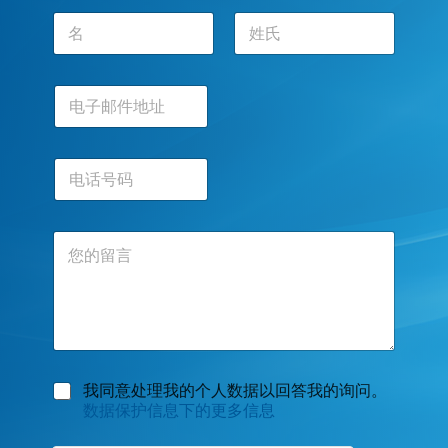
名
*
前一页
后一页
电
子
邮
件
电
地
话
址
号
*
码
评
论
或
留
言
数
我同意处理我的个人数据以回答我的询问。
据
数据保护信息下的更多信息
保
护