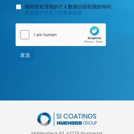
数
我同意处理我的个人数据以回答我的询问。
据
数据保护信息下的更多信息
保
护
*
发送
Mählersbeck 83, 42279 Wuppertal