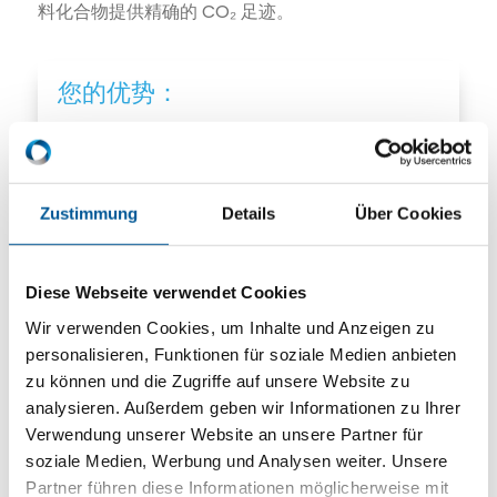
料化合物提供精确的 CO₂ 足迹。
您的优势：
退货和交货时间短
定制批量大小
Zustimmung
Details
Über Cookies
品质稳定
Diese Webseite verwendet Cookies
不含 PFAS
Wir verwenden Cookies, um Inhalte und Anzeigen zu
personalisieren, Funktionen für soziale Medien anbieten
zu können und die Zugriffe auf unsere Website zu
analysieren. Außerdem geben wir Informationen zu Ihrer
Verwendung unserer Website an unsere Partner für
soziale Medien, Werbung und Analysen weiter. Unsere
Partner führen diese Informationen möglicherweise mit