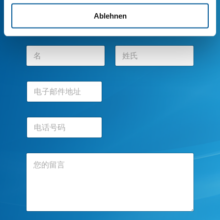
联系我们
Ablehnen
名
*
前一页
后一页
电
子
邮
件
电
地
话
址
号
*
码
评
论
或
留
言