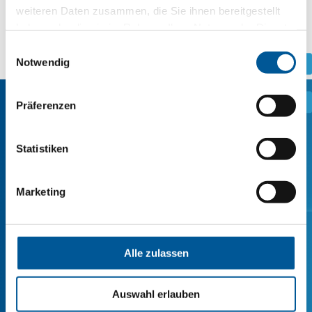
weiteren Daten zusammen, die Sie ihnen bereitgestellt
haben oder die sie im Rahmen Ihrer Nutzung der Dienste
gesammelt haben.
Einwilligungsauswahl
Notwendig
.
.
Präferenzen
定制要求？
Statistiken
Marketing
如果我们的调色系统无法再现某种色调，我
们也有能力用传统颜料配制出这种色调。
Alle zulassen
请与我们联系。
Auswahl erlauben