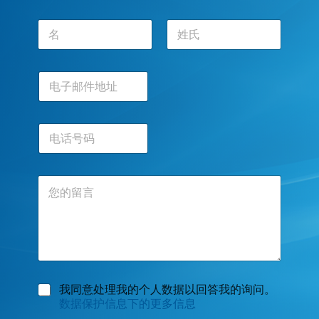
名
*
前一页
后一页
电
子
邮
件
电
地
话
址
号
*
码
评
论
或
留
言
数
我同意处理我的个人数据以回答我的询问。
据
数据保护信息下的更多信息
保