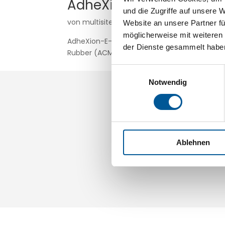
AdheXion-E-6050-20
und die Zugriffe auf unsere 
von
multisite
|
Mai 19, 2026
Website an unsere Partner fü
möglicherweise mit weiteren
AdheXion-E-6050-20 ist kompatibel mit Chlor
der Dienste gesammelt habe
Rubber (ACM) NE-Metals Steel Plastics
Einwilligungsauswahl
Notwendig
Telefon
Ablehnen