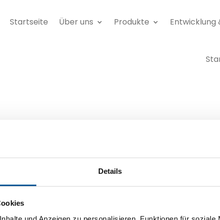
Startseite
Über uns
Produkte
Entwicklung 
Sta
Details
Cookies
nhalte und Anzeigen zu personalisieren, Funktionen für soziale