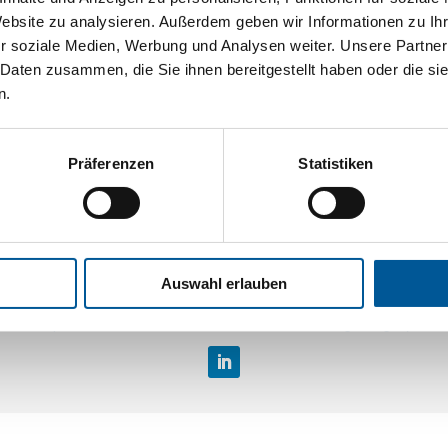
Website zu analysieren. Außerdem geben wir Informationen zu I
r soziale Medien, Werbung und Analysen weiter. Unsere Partner
 Daten zusammen, die Sie ihnen bereitgestellt haben oder die s
oprene Rubber (CR) Acrylonitrile-Butadiene Rubber (NBR) Acryl
n.
Präferenzen
Statistiken
Mählersbeck 83, 42279 Wuppertal
:
+49 202 281519-0
| Fax: +49 202 281519-20 | E-Mail:
info@si-coat
Auswahl erlauben
Impressum
|
Datenschutzhinweise
|
AGB
|
LegalTegrity