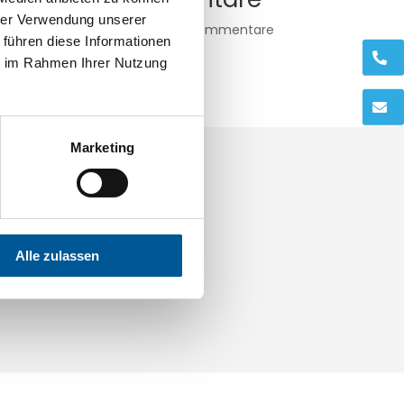
hrer Verwendung unserer
Es sind keine Kommentare
 führen diese Informationen
vorhanden.
.
ie im Rahmen Ihrer Nutzung
ic
.
Marketing
ings.com
Alle zulassen