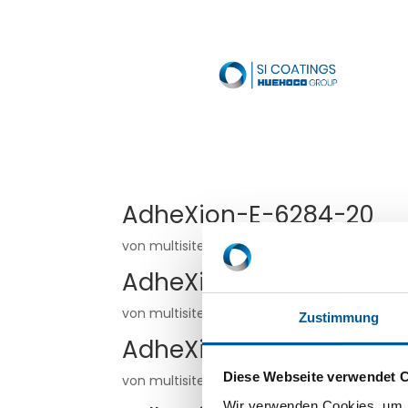
AdheXion-E-6284-20
von
multisite
|
Mai 19, 2026
AdheXion-E-6280-20
von
multisite
|
Mai 19, 2026
Zustimmung
AdheXion-E-6181-20
Diese Webseite verwendet 
von
multisite
|
Mai 19, 2026
Wir verwenden Cookies, um I