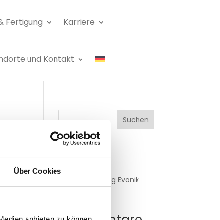
& Fertigung
Karriere
ndorte und Kontakt
Suchen
Neueste
Beiträge
Über Cookies
Pressemitteilung Evonik
Neueste
Kommentare
 Medien anbieten zu können