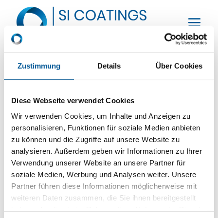
Zustimmung
Details
Über Cookies
AdheXion-E-6286-20
von
multisite
|
Mai 19, 2026
Diese Webseite verwendet Cookies
AdheXion-E-6284-20
Wir verwenden Cookies, um Inhalte und Anzeigen zu
personalisieren, Funktionen für soziale Medien anbieten
von
multisite
|
Mai 19, 2026
zu können und die Zugriffe auf unsere Website zu
AdheXion-E-6280-20
analysieren. Außerdem geben wir Informationen zu Ihrer
Verwendung unserer Website an unsere Partner für
von
multisite
|
Mai 19, 2026
soziale Medien, Werbung und Analysen weiter. Unsere
Partner führen diese Informationen möglicherweise mit
Suchen
weiteren Daten zusammen, die Sie ihnen bereitgestellt
haben oder die sie im Rahmen Ihrer Nutzung der Dienste