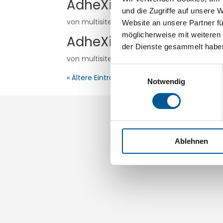
AdheXion-E-6280-20
und die Zugriffe auf unsere 
von
multisite
|
Mai 19, 2026
Website an unsere Partner fü
möglicherweise mit weiteren
AdheXion-E-6181-20
der Dienste gesammelt habe
von
multisite
|
Mai 19, 2026
Einwilligungsauswahl
« Ältere Einträge
Notwendig
Ablehnen
Telefon