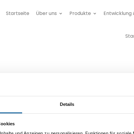
Startseite
Über uns
Produkte
Entwicklung 
Sta
Details
Cookies
nhalte und Anzeigen zu personalisieren, Funktionen für soziale