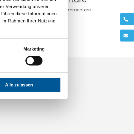
hrer Verwendung unserer
Es sind keine Kommentare
 führen diese Informationen
vorhanden.
.
ie im Rahmen Ihrer Nutzung
.
Marketing
Alle zulassen
ings.com