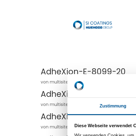
AdheXion-E-8099-20
von
multisite
|
Mai 19, 2026
AdheXion-E-8093-20
von
multisite
|
Mai 19, 2026
Zustimmung
AdheXion-E-6284-20
Diese Webseite verwendet 
von
multisite
|
Mai 19, 2026
Wir verwenden Cookies, um I