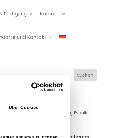
& Fertigung
Karriere
ndorte und Kontakt
Suchen
Neueste
Beiträge
Über Cookies
Pressemitteilung Evonik
Neueste
Kommentare
 Medien anbieten zu können