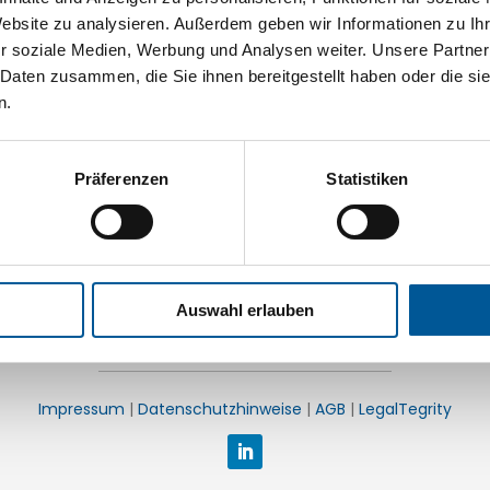
Website zu analysieren. Außerdem geben wir Informationen zu I
r soziale Medien, Werbung und Analysen weiter. Unsere Partner
 Daten zusammen, die Sie ihnen bereitgestellt haben oder die s
n.
Präferenzen
Statistiken
Auswahl erlauben
Mählersbeck 83, 42279 Wuppertal
:
+49 202 281519-0
| Fax: +49 202 281519-20 | E-Mail:
info@si-coat
Impressum
|
Datenschutzhinweise
|
AGB
|
LegalTegrity